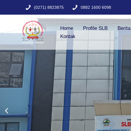
Lewati
(0271) 8823875
0882 1600 6098
ke
konten
Home
Profile SLB
Berit
Kontak