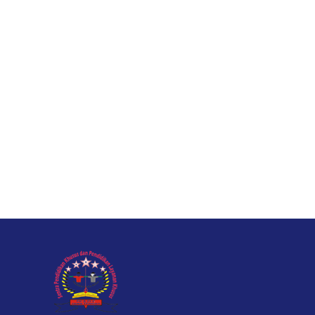
S
Sekolah ini mendidik dan memberi kesempatan saya un
tunagrahita tapi saya bisa membuktikan pada dunia bah
Terimakasih SLB Negeri Sragen.