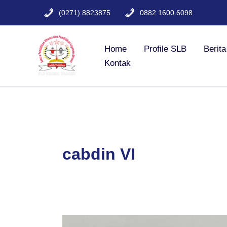
Lewati
(0271) 8823875
0882 1600 6098
ke
konten
Home
Profile SLB
Berit
Kontak
cabdin VI
“Dari