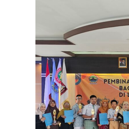
Sragen
untuk
Jawa
Tengah:
Ketika
Keterbatasan
Melahirkan
Juara”