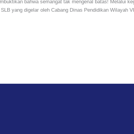
mbuktikan bahwa semangat tak mengenal batas! Melalui k
g SLB yang digelar oleh Cabang Dinas Pendidikan Wilayah V