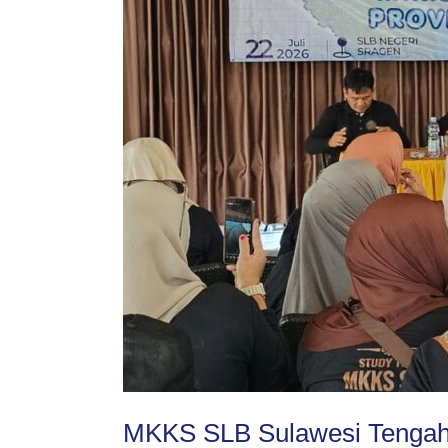
Sragen
Sebagai
Rujukan
Studi
Tiru
Pendidikan
Anak-
Anak
Berkebutuhan
Khusus
MKKS SLB Sulawesi Tengah 