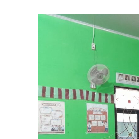
SLB
Negeri
Sragen
Menjadi
Pelopor
Penyusunan
Kurikulum
Terintegrasi
Pendidikan
Antikorupsi
Bersama
KPK