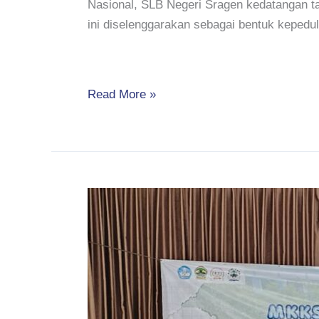
Nasional, SLB Negeri Sragen kedatangan tam
ini diselenggarakan sebagai bentuk keped
Read More »
MKKS
SLB
Sulawesi
Tengah
Jadikan
SLB
Negeri