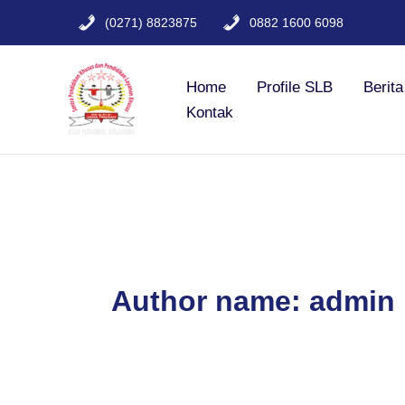
Lewati
(0271) 8823875
0882 1600 6098
ke
konten
Home
Profile SLB
Berit
Kontak
Author name: admin