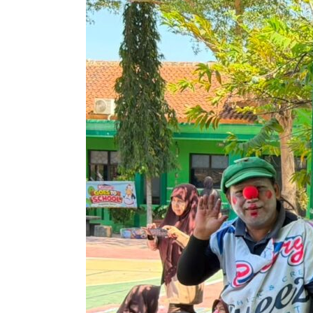
Anak
Nasional
2026:
Keceriaan
dan
Edukasi
Sehat
Bersama
“Cimory
Goes
to
School”
di
SLB
Negeri
Sragen