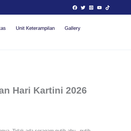
tas
Unit Keterampilan
Gallery
n Hari Kartini 2026
nya. Tidak ada seragam putih-abu , putih-