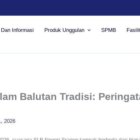
a Dan Informasi
Produk Unggulan
SPMB
Fasili
m Balutan Tradisi: Peringata
1, 2026
 2026, suasana SLB Negeri Sragen tampak berbeda dari biasa