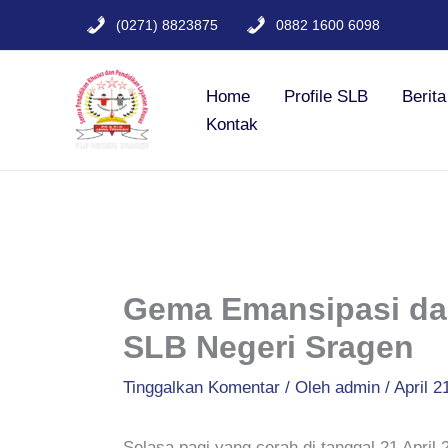
Lewati
(0271) 8823875
0882 1600 6098
ke
konten
Home
Profile SLB
Berit
Kontak
Gema Emansipasi dala
SLB Negeri Sragen
Tinggalkan Komentar
/ Oleh
admin
/
April 2
Selasa pagi yang cerah di tanggal 21 April