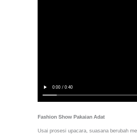
Fashion Show Pakaian Adat
Usai prosesi upacara, suasana berubah men