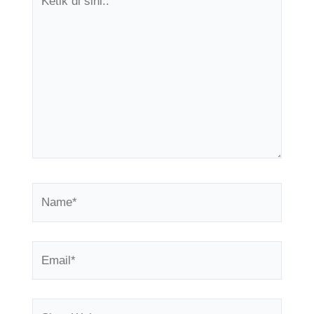
di
sini..
Name*
Email*
Situs