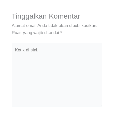
Tinggalkan Komentar
Alamat email Anda tidak akan dipublikasikan.
Ruas yang wajib ditandai
*
Ketik
di
sini..