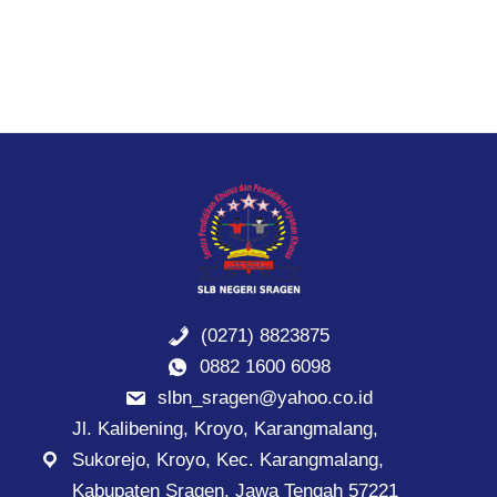
(0271) 8823875
0882 1600 6098
slbn_sragen@yahoo.co.id
Jl. Kalibening, Kroyo, Karangmalang,
Sukorejo, Kroyo, Kec. Karangmalang,
Kabupaten Sragen, Jawa Tengah 57221