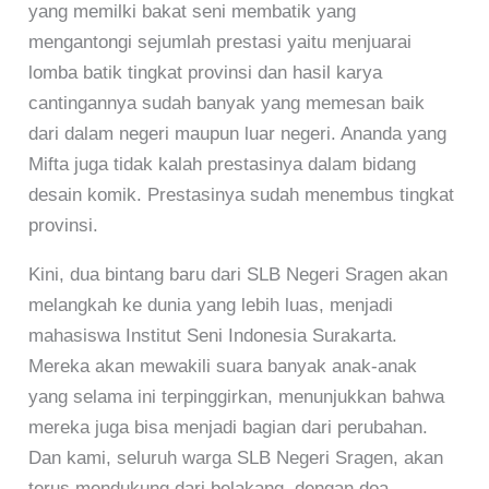
yang memilki bakat seni membatik yang
mengantongi sejumlah prestasi yaitu menjuarai
lomba batik tingkat provinsi dan hasil karya
cantingannya sudah banyak yang memesan baik
dari dalam negeri maupun luar negeri. Ananda yang
Mifta juga tidak kalah prestasinya dalam bidang
desain komik. Prestasinya sudah menembus tingkat
provinsi.
Kini, dua bintang baru dari SLB Negeri Sragen akan
melangkah ke dunia yang lebih luas, menjadi
mahasiswa Institut Seni Indonesia Surakarta.
Mereka akan mewakili suara banyak anak-anak
yang selama ini terpinggirkan, menunjukkan bahwa
mereka juga bisa menjadi bagian dari perubahan.
Dan kami, seluruh warga SLB Negeri Sragen, akan
terus mendukung dari belakang, dengan doa,