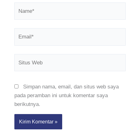
Name*
Email*
Situs
Web
Simpan nama, email, dan situs web saya
pada peramban ini untuk komentar saya
berikutnya.