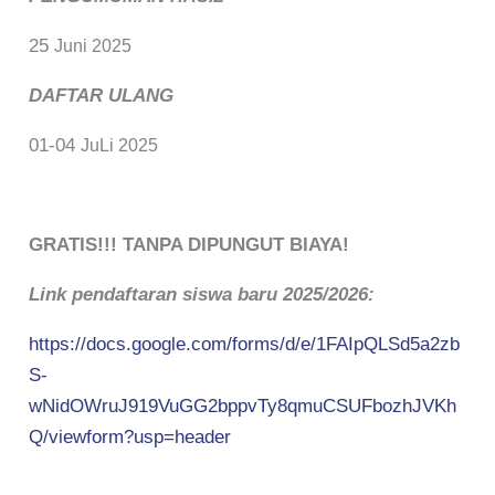
25
Juni 2025
DAFTAR ULANG
01-04
JuLi 2025
GRATIS!!! TANPA DIPUNGUT BIAYA!
Link pendaftaran siswa baru 2025/2026:
https://docs.google.com/forms/d/e/1FAIpQLSd5a2zb
S-
wNidOWruJ919VuGG2bppvTy8qmuCSUFbozhJVKh
Q/viewform?usp=header