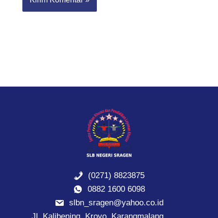
(0271) 8823875
0882 1600 6098
slbn_sragen@yahoo.co.id
Jl. Kalibening, Kroyo, Karangmalang,