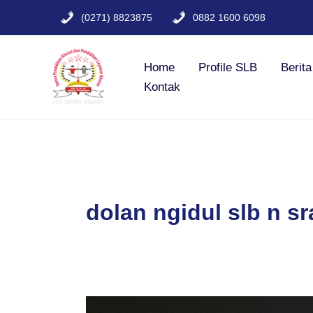
Lewati
(0271) 8823875
0882 1600 6098
ke
konten
Home
Profile SLB
Berit
Kontak
dolan ngidul slb n s
SLB