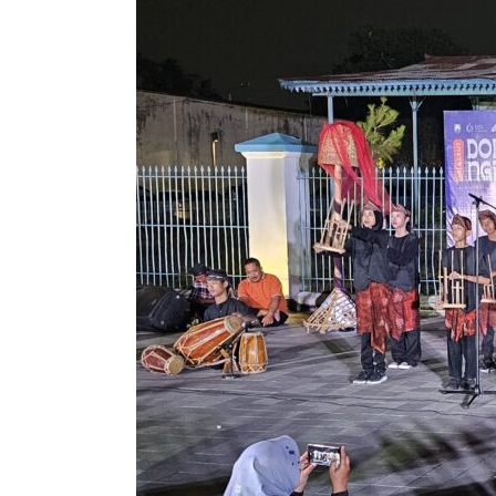
Negeri
Sragen
Semarakkan
“Dolan
Ngidul
Art
and
Craft”
Lewat
Harmoni
Musik
Angklung