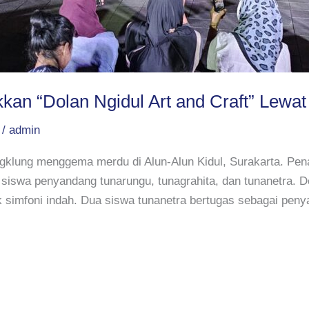
an “Dolan Ngidul Art and Craft” Lewa
/
admin
klung menggema merdu di Alun-Alun Kidul, Surakarta. Pena
siswa penyandang tunarungu, tunagrahita, dan tunanetra. 
imfoni indah. Dua siswa tunanetra bertugas sebagai penya