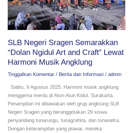
“Dolan
Ngidul
Art
and
Craft”
SLB Negeri Sragen Semarakkan
Lewat
“Dolan Ngidul Art and Craft” Lewat
Harmoni
Musik
Harmoni Musik Angklung
Angklung
Tinggalkan Komentar
/
Berita dan Informasi
/
admin
Sabtu, 9 Agustus 2025. Harmoni musik angklung
menggema merdu di Alun-Alun Kidul, Surakarta.
Penampilan ini dibawakan oleh grup angklung SLB
Negeri Sragen yang beranggotakan 29 siswa
penyandang tunarungu, tunagrahita, dan tunanetra.
Dengan keterampilan yang piawai, mereka