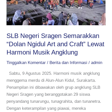
“Dolan
Ngidul
Art
and
Craft”
SLB Negeri Sragen Semarakkan
Lewat
“Dolan Ngidul Art and Craft” Lewat
Harmoni
Musik
Harmoni Musik Angklung
Angklung
Tinggalkan Komentar
/
Berita dan Informasi
/
admin
Sabtu, 9 Agustus 2025. Harmoni musik angklung
menggema merdu di Alun-Alun Kidul, Surakarta.
Penampilan ini dibawakan oleh grup angklung SLB
Negeri Sragen yang beranggotakan 29 siswa
penyandang tunarungu, tunagrahita, dan tunanetra.
Dengan keterampilan yang piawai, mereka