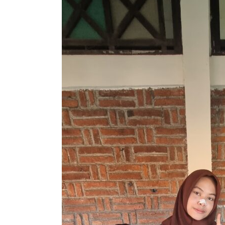
SEJARAH
BARU,
PERTAMA
KALI
SEJAK
BERDIRI
CABDIN
VI
JAWA
TENGAH
MAJU
SELEKSI
NASIONAL
FLS2N