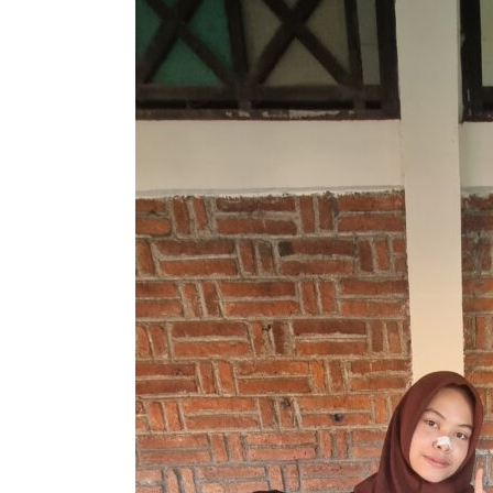
SEJARAH
BARU,
PERTAMA
KALI
SEJAK
BERDIRI
CABDIN
VI
JAWA
TENGAH
MAJU
SELEKSI
NASIONAL
FLS2N