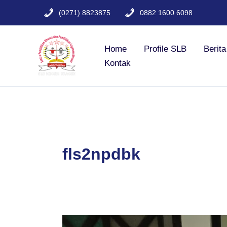
Lewati
(0271) 8823875
0882 1600 6098
ke
konten
Home
Profile SLB
Berit
Kontak
fls2npdbk
MENGUKIR