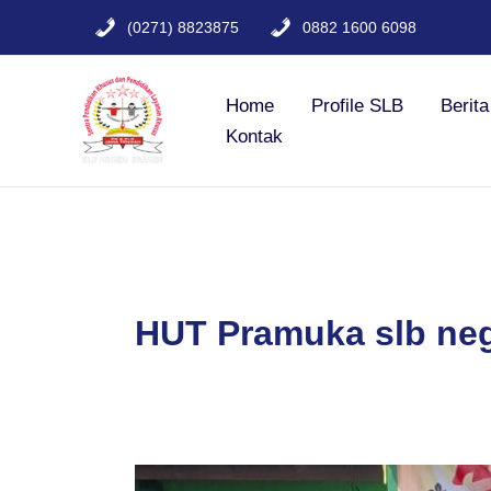
Lewati
(0271) 8823875
0882 1600 6098
ke
konten
Home
Profile SLB
Berit
Kontak
HUT Pramuka slb neg
Perkemahan