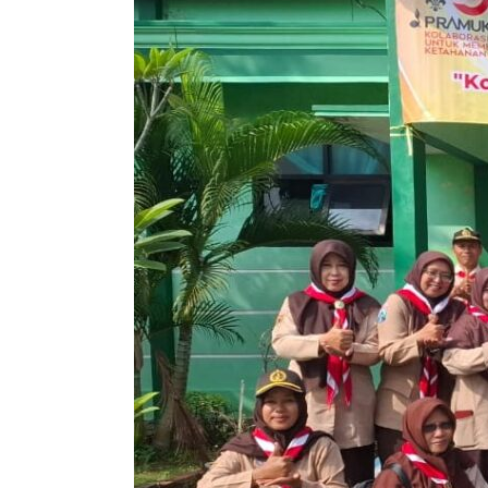
Pramuka
SLBN
Sragen
Meriahkan
Peringatan
Hari
Pramuka
ke-
64