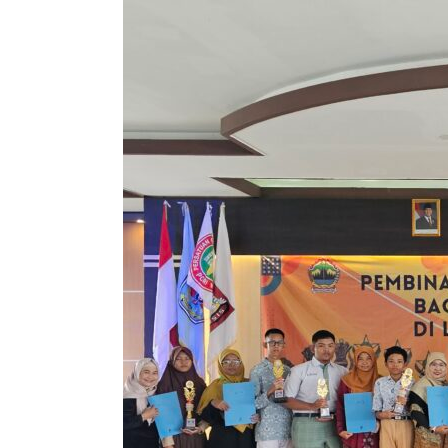
Sragen
untuk
Jawa
Tengah:
Ketika
Keterbatasan
Melahirkan
Juara”