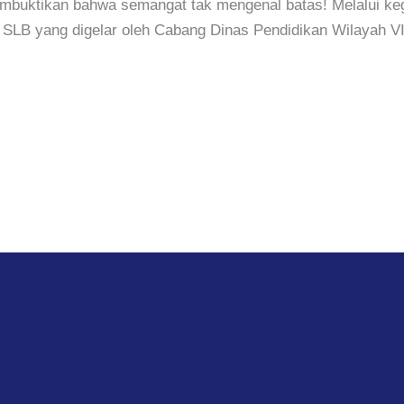
mbuktikan bahwa semangat tak mengenal batas! Melalui k
g SLB yang digelar oleh Cabang Dinas Pendidikan Wilayah V