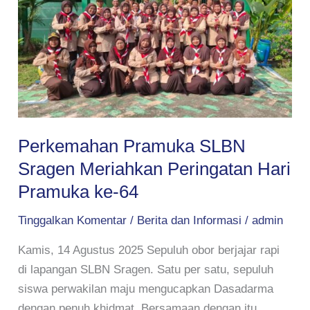
Sragen
Meriahkan
Peringatan
Hari
Pramuka
ke-
64
Perkemahan Pramuka SLBN
Sragen Meriahkan Peringatan Hari
Pramuka ke-64
Tinggalkan Komentar
/
Berita dan Informasi
/
admin
Kamis, 14 Agustus 2025 Sepuluh obor berjajar rapi
di lapangan SLBN Sragen. Satu per satu, sepuluh
siswa perwakilan maju mengucapkan Dasadarma
dengan penuh khidmat. Bersamaan dengan itu,