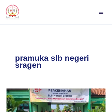
Lewati
ke
konten
pramuka slb negeri
sragen
Perkemahan
Pramuka
SLBN