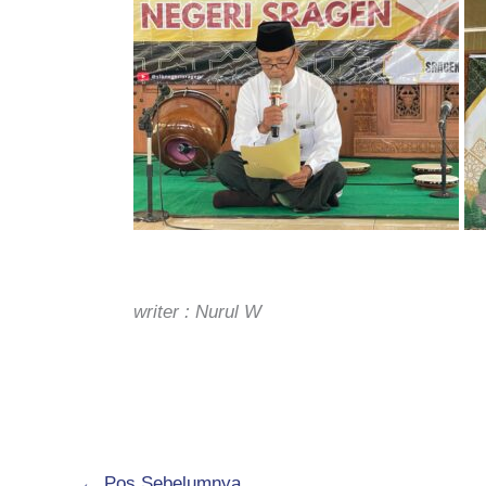
writer : Nurul W
←
Pos Sebelumnya