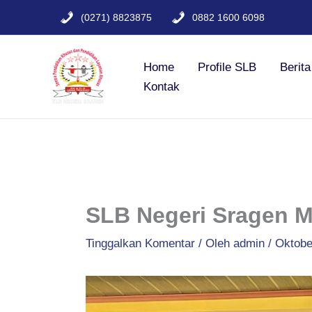
Lewati
(0271) 8823875
0882 1600 6098
ke
konten
Home
Profile SLB
Berit
Kontak
SLB Negeri Sragen M
Tinggalkan Komentar
/ Oleh
admin
/
Oktobe