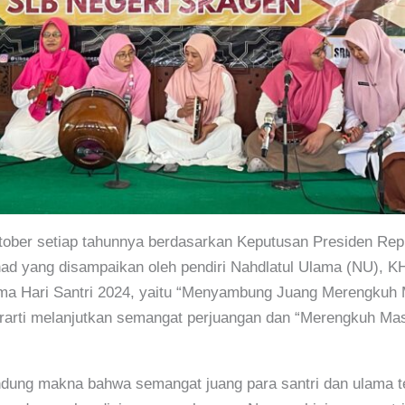
ktober setiap tahunnya berdasarkan Keputusan Presiden Re
had yang disampaikan oleh pendiri Nahdlatul Ulama (NU), K
ma Hari Santri 2024, yaitu “Menyambung Juang Merengkuh Ma
erarti melanjutkan semangat perjuangan dan “Merengkuh M
ndung makna bahwa semangat juang para santri dan ulama 