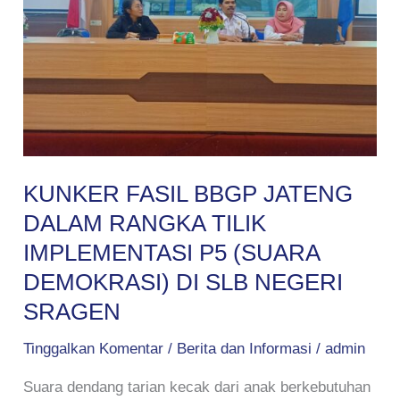
DALAM
RANGKA
TILIK
IMPLEMENTASI
P5
(SUARA
DEMOKRASI)
DI
KUNKER FASIL BBGP JATENG
SLB
DALAM RANGKA TILIK
NEGERI
IMPLEMENTASI P5 (SUARA
SRAGEN
DEMOKRASI) DI SLB NEGERI
SRAGEN
Tinggalkan Komentar
/
Berita dan Informasi
/
admin
Suara dendang tarian kecak dari anak berkebutuhan