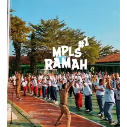
RAMAH
PENUH
WARNA
&
KECERIAAN
DI
SLB
NEGERI
SRAGEN”!