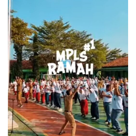
RAMAH
PENUH
WARNA
&
KECERIAAN
DI
SLB
NEGERI
SRAGEN”!