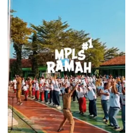
RAMAH
PENUH
WARNA
&
KECERIAAN
DI
SLB
NEGERI
SRAGEN”!