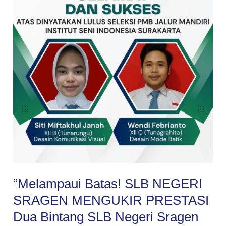
SRAGEN
MENGUKIR
PRESTASI
Dua
Bintang
SLB
Negeri
Sragen
Bersinar
di
Institut
Seni
Indonesia
“Melampaui Batas! SLB NEGERI
Surakarta”
SRAGEN MENGUKIR PRESTASI
Dua Bintang SLB Negeri Sragen