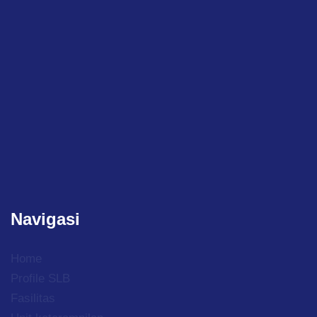
Navigasi
Home
Profile SLB
Fasilitas