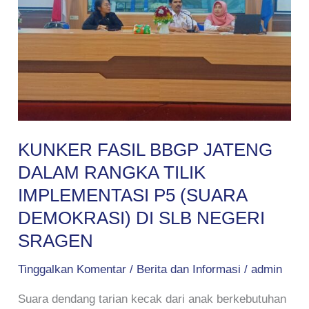
DALAM
RANGKA
TILIK
IMPLEMENTASI
P5
(SUARA
DEMOKRASI)
DI
KUNKER FASIL BBGP JATENG
SLB
DALAM RANGKA TILIK
NEGERI
IMPLEMENTASI P5 (SUARA
SRAGEN
DEMOKRASI) DI SLB NEGERI
SRAGEN
Tinggalkan Komentar
/
Berita dan Informasi
/
admin
Suara dendang tarian kecak dari anak berkebutuhan