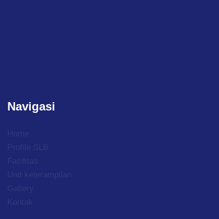
Navigasi
Home
Profile SLB
Fasilitas
Unit keterampilan
Gallery
Kontak