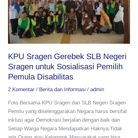
Negeri
Sragen
untuk
Sosialisasi
Pemilih
Pemula
Disabilitas
KPU Sragen Gerebek SLB Negeri
Sragen untuk Sosialisasi Pemilih
Pemula Disabilitas
2 Komentar
/
Berita dan Informasi
/
admin
Foto Bersama KPU Sragen dan SLB Negeri Sragen
Pemilu yang diselenggarakan Negara harus bersifat
inklusi agar Demokrasi berjalan dengan baik dan
Setiap Warga Negara Mendapatkan Haknya.Tidak
ada Orang atau Kelompok Masyarakat yang bisa