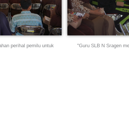
an perihal pemilu untuk
"Guru SLB N Sragen me