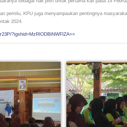
aranya sebagai hak pilih untuk pertama kali pada 14 Febru
apan pemilu, KPU juga menyampaukan pentingnya masyarakat 
ntak 2024.
PRr23P/?igshid=MzRlODBiNWFlZA==