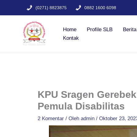
Lewati
(0271) 8823875
0882 1600 6098
ke
konten
Home
Profile SLB
Berit
Kontak
KPU Sragen Gerebek 
Pemula Disabilitas
2 Komentar
/ Oleh
admin
/
Oktober 23, 202