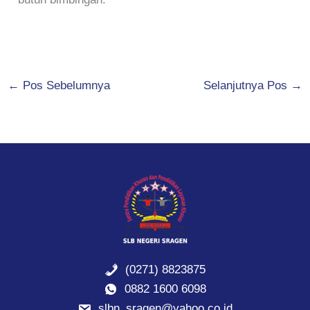
←
Pos Sebelumnya
Selanjutnya Pos
→
(0271) 8823875
0882 1600 6098
slbn_sragen@yahoo.co.id