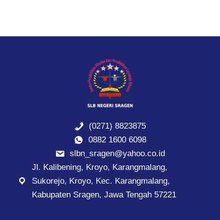
(0271) 8823875
0882 1600 6098
slbn_sragen@yahoo.co.id
Jl. Kalibening, Kroyo, Karangmalang,
Sukorejo, Kroyo, Kec. Karangmalang,
Kabupaten Sragen, Jawa Tengah 57221