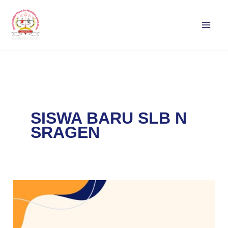
Lewati
ke
konten
SISWA BARU SLB N
SRAGEN
SPMB
SLB
Negeri