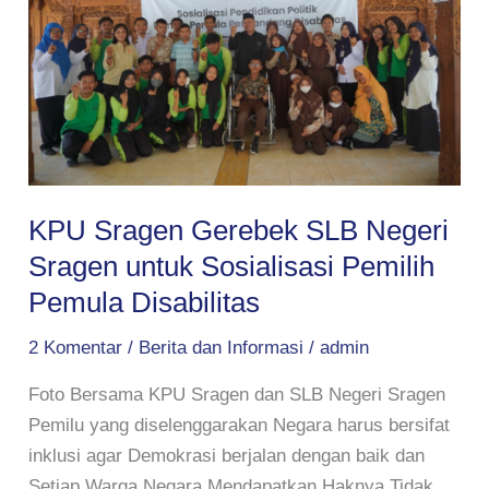
SLB
Negeri
Sragen
untuk
Sosialisasi
Pemilih
Pemula
Disabilitas
KPU Sragen Gerebek SLB Negeri
Sragen untuk Sosialisasi Pemilih
Pemula Disabilitas
2 Komentar
/
Berita dan Informasi
/
admin
Foto Bersama KPU Sragen dan SLB Negeri Sragen
Pemilu yang diselenggarakan Negara harus bersifat
inklusi agar Demokrasi berjalan dengan baik dan
Setiap Warga Negara Mendapatkan Haknya.Tidak