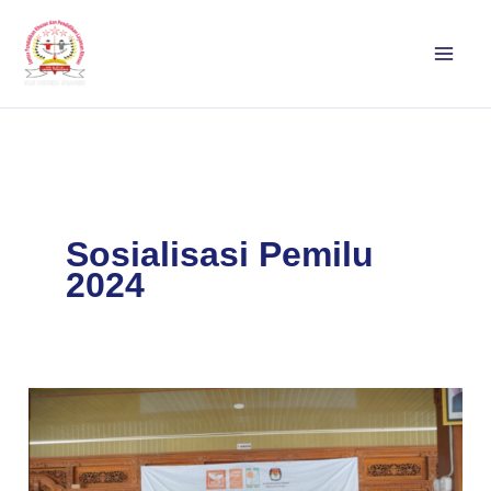
Lewati
ke
konten
Sosialisasi Pemilu
2024
KPU
Sragen
Gerebek