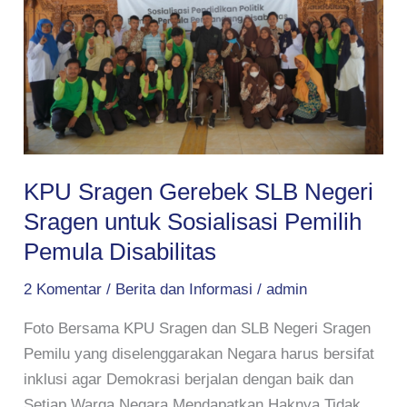
SLB
Negeri
Sragen
untuk
Sosialisasi
Pemilih
Pemula
Disabilitas
KPU Sragen Gerebek SLB Negeri
Sragen untuk Sosialisasi Pemilih
Pemula Disabilitas
2 Komentar
/
Berita dan Informasi
/
admin
Foto Bersama KPU Sragen dan SLB Negeri Sragen
Pemilu yang diselenggarakan Negara harus bersifat
inklusi agar Demokrasi berjalan dengan baik dan
Setiap Warga Negara Mendapatkan Haknya.Tidak