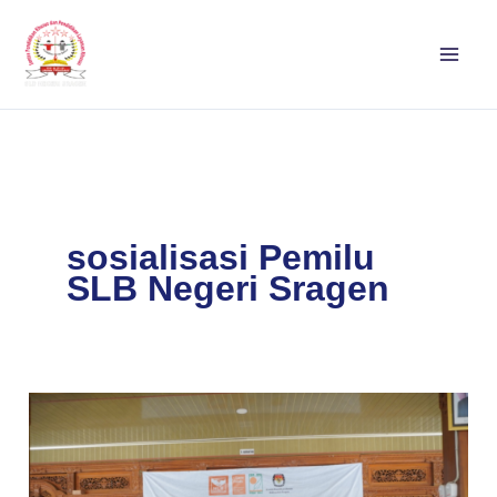
Lewati
ke
konten
sosialisasi Pemilu
SLB Negeri Sragen
KPU
Sragen
Gerebek