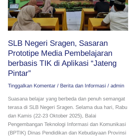
Prototipe
Media
Pembelajaran
berbasis
TIK
SLB Negeri Sragen, Sasaran
di
Prototipe Media Pembelajaran
Aplikasi
“Jateng
berbasis TIK di Aplikasi “Jateng
Pintar”
Pintar”
Tinggalkan Komentar
/
Berita dan Informasi
/
admin
Suasana belajar yang berbeda dan penuh semangat
terasa di SLB Negeri Sragen. Selama dua hari, Rabu
dan Kamis (22-23 Oktober 2025), Balai
Pengembangan Teknologi Informasi dan Komunikasi
(BPTIK) Dinas Pendidikan dan Kebudayaan Provinsi