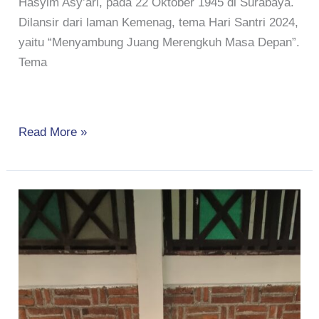
Hasyim Asy’ari, pada 22 Oktober 1945 di Surabaya.
Dilansir dari laman Kemenag, tema Hari Santri 2024,
yaitu “Menyambung Juang Merengkuh Masa Depan”.
Tema
Read More »
MENGUKIR
SEJARAH
BARU,
PERTAMA
KALI
SEJAK
BERDIRI