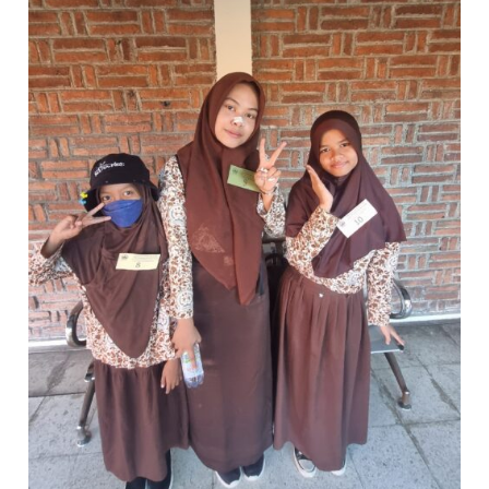
CABDIN
VI
JAWA
TENGAH
MAJU
SELEKSI
NASIONAL
FLS2N