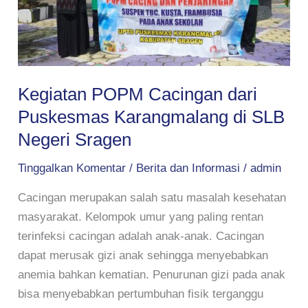
Karangmalang
di
SLB
Negeri
Kegiatan POPM Cacingan dari
Sragen
Puskesmas Karangmalang di SLB
Negeri Sragen
Tinggalkan Komentar
/
Berita dan Informasi
/
admin
Cacingan merupakan salah satu masalah kesehatan
masyarakat. Kelompok umur yang paling rentan
terinfeksi cacingan adalah anak-anak. Cacingan
dapat merusak gizi anak sehingga menyebabkan
anemia bahkan kematian. Penurunan gizi pada anak
bisa menyebabkan pertumbuhan fisik terganggu