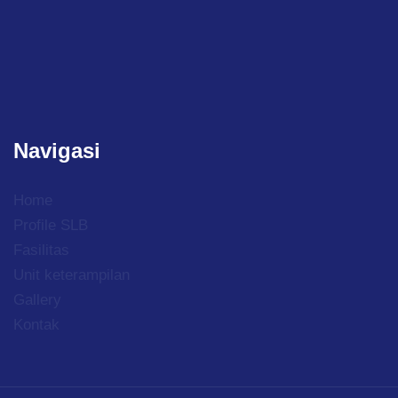
Navigasi
Home
Profile SLB
Fasilitas
Unit keterampilan
Gallery
Kontak