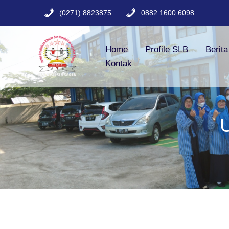
Lewati
(0271) 8823875
0882 1600 6098
ke
konten
Home
Profile SLB
Berit
Kontak
U