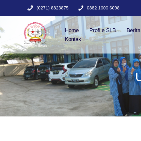
Lewati
(0271) 8823875
0882 1600 6098
ke
konten
Home
Profile SLB
Berit
Kontak
U